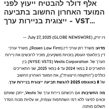
אלף דולר להבטיח ייעוץ לפני
המועד האחרון החשוב בתביעה
ייצוגית בניירות ערך - VST…
ניו יורק, July 27, 2025 (GLOBE NEWSWIRE) --
), משרד עורכי
Rosen Law Firm
משרד רוזן עורכי דין (
מדוע:
דין בינלאומי העוסק בזכויות משקיעים, מזכיר לרוכשים את
ניירות
) בין
NYSE: VSTS
(
Vestis Corporation
של
הערך
, שני התאריכים
2025
במאי
6
עד
2024
במאי
2
התאריכים
כוללים ("התקופה הייצוגית"), את המועד האחרון החשוב
.
להגשת תביעה ייצוגית בניירות ערך
2025
באוגוסט
8
של
, ייתכן שאתם
Vestis
של
ניירות ערך
אם רכשתם
מה החשיבות:
זכאים לפיצוי ללא דמי השתתפות עצמית, או עלויות מכוח הסדר
תשלום מותנה.