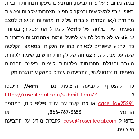
במה מדובר:
על פי התביעה, הנתבעים סיפקו הצהרות חיוביות
באופן גורף למשקיעים ובמקביל הפיצו הצהרות שקריות ומטעות
מהותית ו/או הסתירו עובדות שליליות מהותיות הנוגעות למצב
להגדיל את עסקיה; במיוחד
Vestis
האמיתי של יכולתה של
לא תוכל להוציא לפועל יוזמות אסטרטגיות מתוכננות
Vestis
ש-
כדי להניע שיפורים לכאורה בחוויית הלקוח ובמאמצי הקליטה
שלה על מנת להניע צמיחה של לקוחות חדשים, שימור לקוחות
מוגבר והגדלת ההכנסות מלקוחות קיימים. כאשר הפרטים
האמיתיים נכנסו לשוק, התביעה טוענת כי למשקיעים נגרם נזק.
, היכנסו
Vestis
כדי להצטרף לתביעה הייצוגית נגד
https://rosenlegal.com/submit-form/?
ל-
או צרו קשר עם עו"ד פיליפ קים, במספר
case_id=25291
החינמי 866-767-3653, או
לקבלת מידע על התביעה
case@rosenlegal.com
בדוא"ל
הייצוגית.