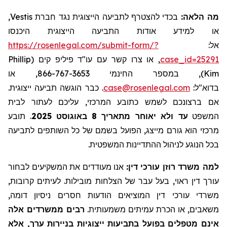
,
Vestis
בכדי להצטרף לתביעה הייצוגית נגד חברת
מה הלאה:
או למידע אודות התביעה הייצוגית היכנסו
https://rosenlegal.com/submit-form/?
אל:
Phillip
, או צרו קשר עם עו"ד פיליפ קים (
case_id=25291
), במספר החינמי 866-767-3653, או
Kim
. כבר הוגשה תביעה ייצוגית.
case@rosenlegal.com
בדוא"ל:
אם ברצונכם לשמש כתובע המרכזי, עליכם לעתור לבית
תובע
.
2025
באוגוסט
8
עד ולא יאוחר מתאריך
המשפט
מרכזי הוא גורם מייצג, הפועל בשמם של כל השותפים לתביעה
בכל הנוגע לניהול ההתדיינות המשפטית.
למה משרד רוזן עורכי דין:
אנו מעודדים את המשקיעים לבחור
עורך דין ראוי, בעל עבר של הצלחות מובילות. לעיתים קרובות,
משרדי עורכי דין המוציאים הודעות חסרים ניסיון דומה,
משאבים, או הכרת עמיתים משמעותית.
רבים ממשרדים אלה
אינם מטפלים בפועל בתביעות ייצוגיות בניירות ערך, אלא