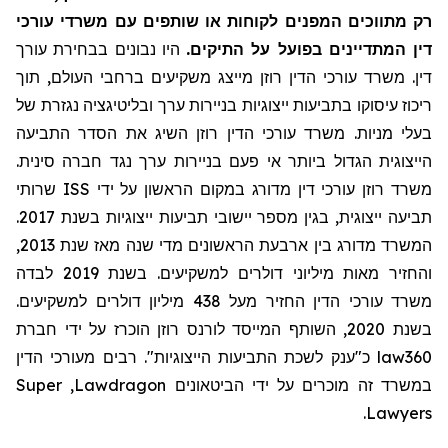
רק מתווכים המפנים לקוחות או שותפים עם משרדי עורכי
דין המתדיינים בפועל על התיקים.
היו נבונים בבחירת עורך
דין. משרד עורכי הדין רוזן מייצג משקיעים ברחבי העולם, תוך
ריכוז עיסוקו בתביעות ייצוגיות בניירות ערך ובליטיגציה נגזרת של
בעלי מניות. משרד עורכי הדין רוזן השיג את הסדר התביעה
הייצוגית הגדול ביותר אי פעם בניירות ערך נגד חברה סינית.
שרותי
ISS
משרד רוזן עורכי דין מדורג במקום הראשון על ידי
תביעה ייצוגית, בגין מספר יישובי תביעות ייצוגיות בשנת 2017.
המשרד מדורג בין ארבעת הראשונים מדי שנה מאז שנת 2013,
והחזיר מאות מיליוני דולרים למשקיעים. בשנת 2019 לבדה
משרד עורכי הדין החזיר
מעל
438 מיליון דולרים למשקיעים.
בשנת 2020, השותף המייסד לורנס רוזן הוכרז על ידי חברת
מעורכי הדין
כ"ענק לשכת התביעות הייצוגיות". רבים
law360
Super
,
Lawdragon
במשרד זה מוכרים על ידי הביטאונים
.
Lawyers