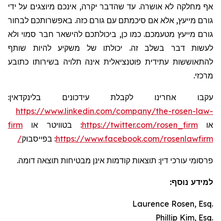
אף מחלקה לא אושרה. עד שהדבר יקרה, אינכם מיוצגים על ידי
גורם מייעץ, אלא אם סיכמתם עם גורם כזה. באפשרותכם לבחור
גורם מייעץ מטעמכם. כמו כן, ביכולתכם להישאר חבר סמוי ולא
לעשות דבר בשלב זה. יכולתו של משקיע להיות שותף
להתאוששות עתידית פוטנציאלית אינה תלויה בשירותו כתובע
מרכזי.
:
בלינקדאין
עידכונים
עקבו אחרינו לקבלת
https://www.linkedin.com/company/the-rosen-law-
firm
או
בטוויטר
:
https://twitter.com/rosen_firm
או
בפייסבוק
:
https://www.facebook.com/rosenlawfirm/
פרסומי עורכי דין: תוצאות קודמות אינן מבטיחות תוצאה דומה.
למידע נוסף:
Laurence Rosen, Esq.
Phillip Kim, Esq.